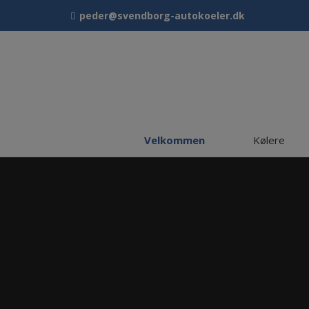
Hop
peder@svendborg-autokoeler.dk
til
indholdet
Velkommen
Kølere