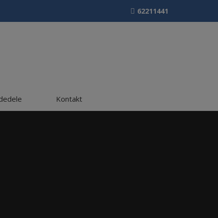
62211441
adedele
Kontakt