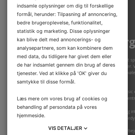
indsamle oplysninger om dig til forskellige
formål, herunder: Tilpasning af annoncering,
bedre brugeroplevelse, funktionalitet,
statistik og marketing. Disse oplysninger
Svendborg
kan blive delt med annoncerings- og
analysepartnere, som kan kombinere dem
med data, du tidligere har givet dem eller
Svendborg Autokøler er et s
de har indsamlet gennem din brug af deres
lang række arbejdsopgaver. V
fremstilling af kølere, oliekø
tjenester. Ved at klikke på 'OK' giver du
køretøjer.
samtykke til disse formål.
Veteranbiler og classic 
Traktorer, truck og en
Læs mere om vores brug af cookies og
Lastbiler og busser
behandling af persondata på vores
Fabriksnye kølere og in
hjemmeside.
dag, og til konkurrencedy
VIS
DETALJER
Ligeledes udføres pladearbej