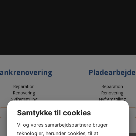
ankrenovering
Pladearbejde
Reparation
Reparation
Renovering
Renovering
Nyfremstilling
Nyfremstilling
Samtykke til cookies
SE GALLERI
SE GALLERI
Vi og vores samarbejdspartnere bruger
teknologier, herunder cookies, til at