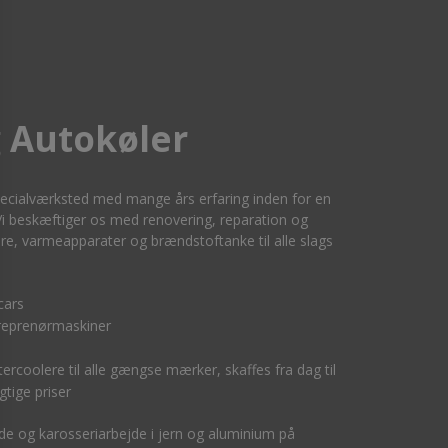
 Autokøler
pecialværksted med mange års erfaring inden for en
i beskæftiger os med renovering, reparation og
lere, varmeapparater og brændstoftanke til alle slags
cars
treprenørmaskiner
tercoolere til alle gængse mærker, skaffes fra dag til
gtige priser
de og karosseriarbejde i jern og aluminium på